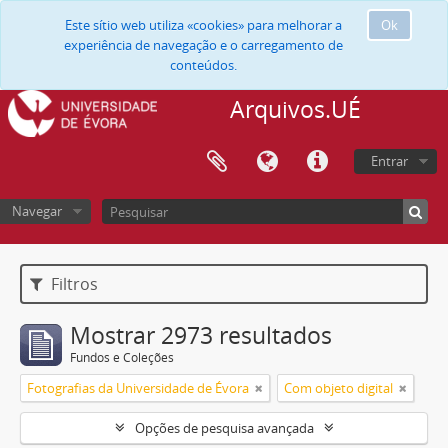
Este sítio web utiliza «cookies» para melhorar a
Ok
experiência de navegação e o carregamento de
conteúdos.
Arquivos.UÉ
Entrar
Navegar
Filtros
Mostrar 2973 resultados
Fundos e Coleções
Fotografias da Universidade de Évora
Com objeto digital
Opções de pesquisa avançada