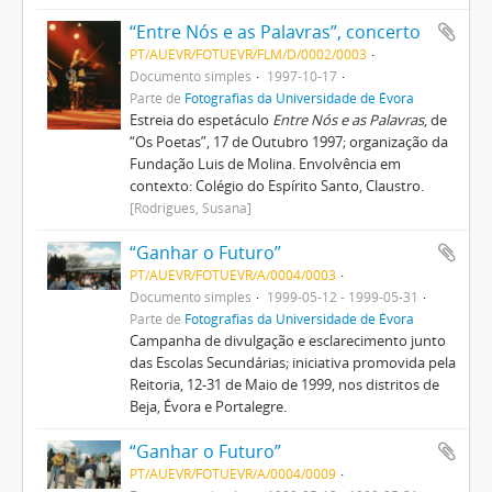
“Entre Nós e as Palavras”, concerto
PT/AUEVR/FOTUEVR/FLM/D/0002/0003
Documento simples
1997-10-17
Parte de
Fotografias da Universidade de Évora
Estreia do espetáculo
Entre Nós e as Palavras
, de
“Os Poetas”, 17 de Outubro 1997; organização da
Fundação Luis de Molina. Envolvência em
contexto: Colégio do Espírito Santo, Claustro.
[Rodrigues, Susana]
“Ganhar o Futuro”
PT/AUEVR/FOTUEVR/A/0004/0003
Documento simples
1999-05-12 - 1999-05-31
Parte de
Fotografias da Universidade de Évora
Campanha de divulgação e esclarecimento junto
das Escolas Secundárias; iniciativa promovida pela
Reitoria, 12-31 de Maio de 1999, nos distritos de
Beja, Évora e Portalegre.
“Ganhar o Futuro”
PT/AUEVR/FOTUEVR/A/0004/0009