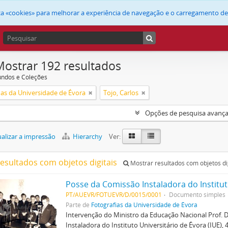
liza «cookies» para melhorar a experiência de navegação e o carregamento d
Mostrar 192 resultados
undos e Coleções
ias da Universidade de Évora
Tojo, Carlos
Opções de pesquisa avanç
alizar a impressão
Hierarchy
Ver:
resultados com objetos digitais
Mostrar resultados com objetos di
Posse da Comissão Instaladora do Institut
PT/AUEVR/FOTUEVR/D/0015/0001
Documento simples
Parte de
Fotografias da Universidade de Évora
Intervenção do Ministro da Educação Nacional Prof.
Instaladora do Instituto Universitário de Évora (IUE), 4