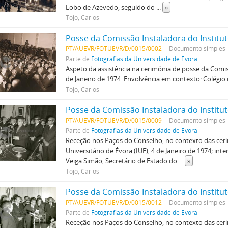
Lobo de Azevedo, seguido do
...
»
Tojo, Carlos
Posse da Comissão Instaladora do Institut
PT/AUEVR/FOTUEVR/D/0015/0002
Documento simples
Parte de
Fotografias da Universidade de Évora
Aspeto da assistência na cerimónia de posse da Comiss
de Janeiro de 1974. Envolvência em contexto: Colégio d
Tojo, Carlos
Posse da Comissão Instaladora do Institut
PT/AUEVR/FOTUEVR/D/0015/0009
Documento simples
Parte de
Fotografias da Universidade de Évora
Receção nos Paços do Conselho, no contexto das ceri
Universitário de Évora (IUE), 4 de Janeiro de 1974; i
Veiga Simão, Secretário de Estado do
...
»
Tojo, Carlos
Posse da Comissão Instaladora do Institut
PT/AUEVR/FOTUEVR/D/0015/0012
Documento simples
Parte de
Fotografias da Universidade de Évora
Receção nos Paços do Conselho, no contexto das ceri