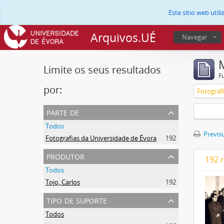
Este sítio web uti
Arquivos.UÉ
Navegar
Limite os seus resultados
F
por:
Fotograf
parte de
Todos
Previsu
Fotografias da Universidade de Évora
192
produtor
192 
Todos
Tojo, Carlos
192
tipo de suporte
Todos