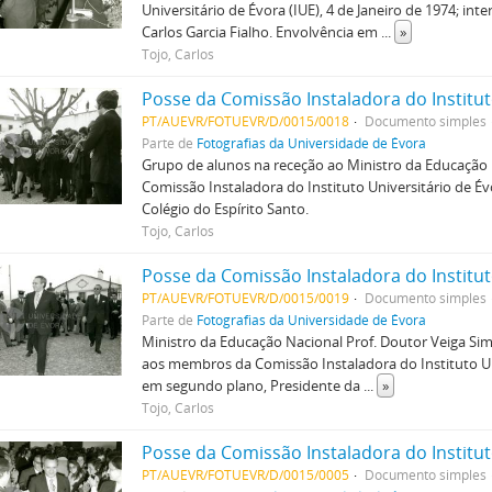
Universitário de Évora (IUE), 4 de Janeiro de 1974; i
Carlos Garcia Fialho. Envolvência em
...
»
Tojo, Carlos
Posse da Comissão Instaladora do Institut
PT/AUEVR/FOTUEVR/D/0015/0018
Documento simples
Parte de
Fotografias da Universidade de Évora
Grupo de alunos na receção ao Ministro da Educação 
Comissão Instaladora do Instituto Universitário de Év
Colégio do Espírito Santo.
Tojo, Carlos
Posse da Comissão Instaladora do Institut
PT/AUEVR/FOTUEVR/D/0015/0019
Documento simples
Parte de
Fotografias da Universidade de Évora
Ministro da Educação Nacional Prof. Doutor Veiga Si
aos membros da Comissão Instaladora do Instituto Unive
em segundo plano, Presidente da
...
»
Tojo, Carlos
Posse da Comissão Instaladora do Institut
PT/AUEVR/FOTUEVR/D/0015/0005
Documento simples