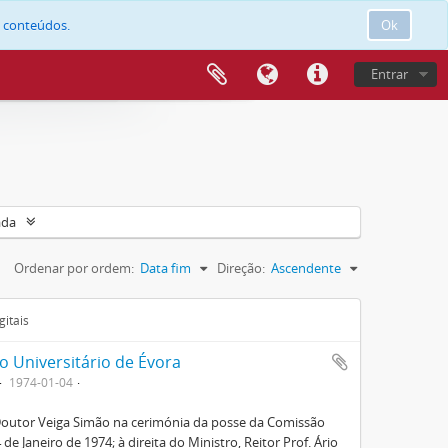
e conteúdos.
Ok
Entrar
ada
Ordenar por ordem:
Data fim
Direção:
Ascendente
gitais
o Universitário de Évora
1974-01-04
 Doutor Veiga Simão na cerimónia da posse da Comissão
 de Janeiro de 1974; à direita do Ministro, Reitor Prof. Ário