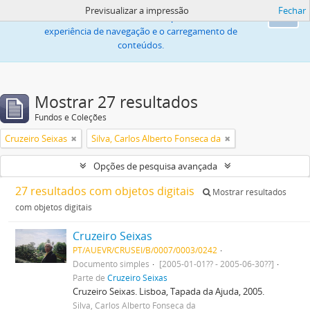
Previsualizar a impressão
Fechar
Este sítio web utiliza «cookies» para melhorar a
Ok
experiência de navegação e o carregamento de
conteúdos.
Mostrar 27 resultados
Fundos e Coleções
Cruzeiro Seixas
Silva, Carlos Alberto Fonseca da
Opções de pesquisa avançada
27 resultados com objetos digitais
Mostrar resultados
com objetos digitais
Cruzeiro Seixas
PT/AUEVR/CRUSEI/B/0007/0003/0242
Documento simples
[2005-01-01?? - 2005-06-30??]
Parte de
Cruzeiro Seixas
Cruzeiro Seixas. Lisboa, Tapada da Ajuda, 2005.
Silva, Carlos Alberto Fonseca da