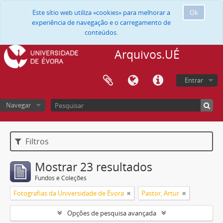
Este sítio web utiliza «cookies» para melhorar a
Ok
experiência de navegação e o carregamento de
conteúdos.
Arquivos.UÉ
Entrar
Navegar
Filtros
Mostrar 23 resultados
Fundos e Coleções
Fotografias da Universidade de Évora
Pastor, Artur
Opções de pesquisa avançada