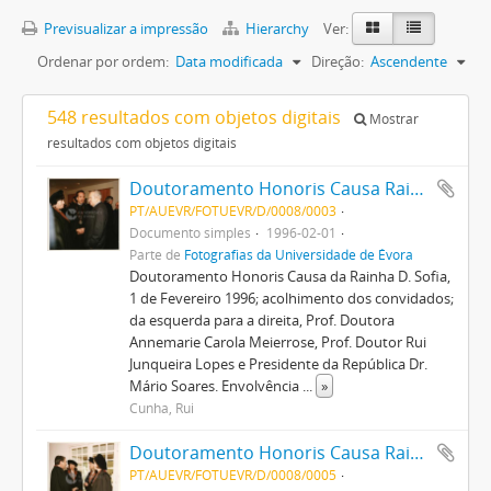
Previsualizar a impressão
Hierarchy
Ver:
Ordenar por ordem:
Data modificada
Direção:
Ascendente
548 resultados com objetos digitais
Mostrar
resultados com objetos digitais
Doutoramento Honoris Causa Rainha D. Sofia
PT/AUEVR/FOTUEVR/D/0008/0003
Documento simples
1996-02-01
Parte de
Fotografias da Universidade de Évora
Doutoramento Honoris Causa da Rainha D. Sofia,
1 de Fevereiro 1996; acolhimento dos convidados;
da esquerda para a direita, Prof. Doutora
Annemarie Carola Meierrose, Prof. Doutor Rui
Junqueira Lopes e Presidente da República Dr.
Mário Soares. Envolvência
...
»
Cunha, Rui
Doutoramento Honoris Causa Rainha D. Sofia
PT/AUEVR/FOTUEVR/D/0008/0005