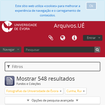
Este sítio web utiliza «cookies» para melhorar a
Ok
experiência de navegação e o carregamento de
conteúdos.
Arquivos.UÉ
Entrar
Navegar
Filtros
Mostrar 548 resultados
Fundos e Coleções
Fotografias da Universidade de Évora
Cunha, Rui
Opções de pesquisa avançada