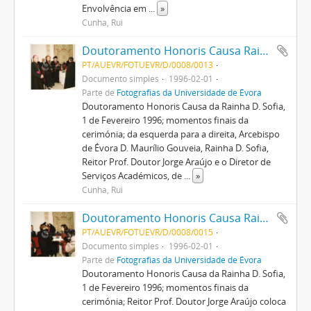
Envolvência em
...
»
Cunha, Rui
Doutoramento Honoris Causa Rainha D. Sofia
PT/AUEVR/FOTUEVR/D/0008/0013
Documento simples
1996-02-01
Parte de
Fotografias da Universidade de Évora
Doutoramento Honoris Causa da Rainha D. Sofia,
1 de Fevereiro 1996; momentos finais da
cerimónia; da esquerda para a direita, Arcebispo
de Évora D. Maurílio Gouveia, Rainha D. Sofia,
Reitor Prof. Doutor Jorge Araújo e o Diretor de
Serviços Académicos, de
...
»
Cunha, Rui
Doutoramento Honoris Causa Rainha D. Sofia
PT/AUEVR/FOTUEVR/D/0008/0015
Documento simples
1996-02-01
Parte de
Fotografias da Universidade de Évora
Doutoramento Honoris Causa da Rainha D. Sofia,
1 de Fevereiro 1996; momentos finais da
cerimónia; Reitor Prof. Doutor Jorge Araújo coloca