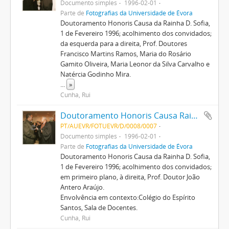
Documento simples
1996-02-01
Parte de
Fotografias da Universidade de Évora
Doutoramento Honoris Causa da Rainha D. Sofia,
1 de Fevereiro 1996; acolhimento dos convidados;
da esquerda para a direita, Prof. Doutores
Francisco Martins Ramos, Maria do Rosário
Gamito Oliveira, Maria Leonor da Silva Carvalho e
Natércia Godinho Mira.
...
»
Cunha, Rui
Doutoramento Honoris Causa Rainha D. Sofia
PT/AUEVR/FOTUEVR/D/0008/0007
Documento simples
1996-02-01
Parte de
Fotografias da Universidade de Évora
Doutoramento Honoris Causa da Rainha D. Sofia,
1 de Fevereiro 1996; acolhimento dos convidados;
em primeiro plano, à direita, Prof. Doutor João
Antero Araújo.
Envolvência em contexto:Colégio do Espírito
Santos, Sala de Docentes.
Cunha, Rui