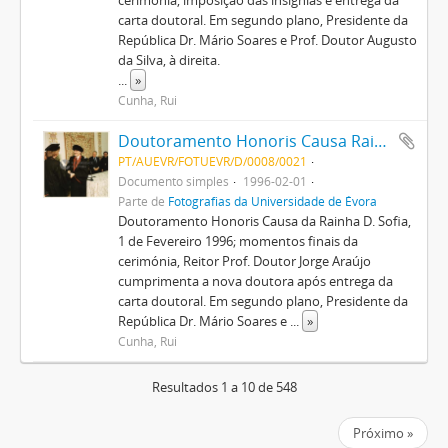
cerimónia, imposição das insígnias e entrega da
carta doutoral. Em segundo plano, Presidente da
República Dr. Mário Soares e Prof. Doutor Augusto
da Silva, à direita.
...
»
Cunha, Rui
Doutoramento Honoris Causa Rainha D. Sofia
PT/AUEVR/FOTUEVR/D/0008/0021
Documento simples
1996-02-01
Parte de
Fotografias da Universidade de Évora
Doutoramento Honoris Causa da Rainha D. Sofia,
1 de Fevereiro 1996; momentos finais da
cerimónia, Reitor Prof. Doutor Jorge Araújo
cumprimenta a nova doutora após entrega da
carta doutoral. Em segundo plano, Presidente da
República Dr. Mário Soares e
...
»
Cunha, Rui
Resultados 1 a 10 de 548
Próximo »