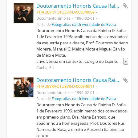
Doutoramento Honoris Causa Rainha D. Sofia
PT/AUEVR/FOTUEVR/D/0008/0009
Documento simples
1996-02-01
Parte de
Fotografias da Universidade de Évora
Doutoramento Honoris Causa da Rainha D. Sofia,
1 de Fevereiro 1996; acolhimento dos convidados;
da esquerda para a direita, Prof. Doutores Adriano
Moreira, Manuel G. Melo e Mota e Miguel Galvão
de Melo e Mota.
Envolvência em contexto: Colégio do Espírito
...
»
Cunha, Rui
Doutoramento Honoris Causa Rainha D. Sofia
PT/AUEVR/FOTUEVR/D/0008/0011
Documento simples
1996-02-01
Parte de
Fotografias da Universidade de Évora
Doutoramento Honoris Causa da Rainha D. Sofia,
1 de Fevereiro 1996; acolhimento dos convidados;
em primeiro plano, Dra. Maria Barroso, que
apadrinhou a homenageada, Prof. Doutores Rui
Namorado Rosa, à direita e Ausenda Balbino, ao
centro.