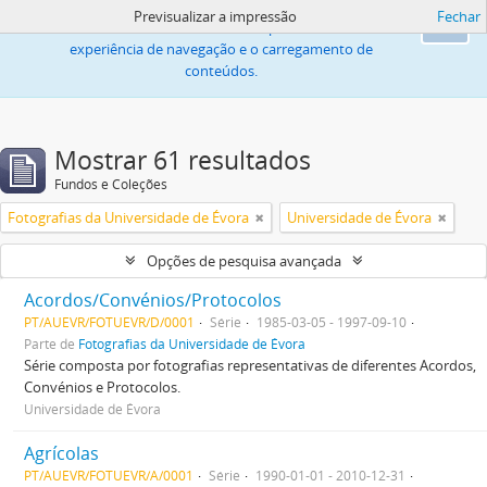
Previsualizar a impressão
Fechar
Este sítio web utiliza «cookies» para melhorar a
Ok
experiência de navegação e o carregamento de
conteúdos.
Mostrar 61 resultados
Fundos e Coleções
Fotografias da Universidade de Évora
Universidade de Évora
Opções de pesquisa avançada
Acordos/Convénios/Protocolos
PT/AUEVR/FOTUEVR/D/0001
Série
1985-03-05 - 1997-09-10
Parte de
Fotografias da Universidade de Évora
Série composta por fotografias representativas de diferentes Acordos,
Convénios e Protocolos.
Universidade de Évora
Agrícolas
PT/AUEVR/FOTUEVR/A/0001
Série
1990-01-01 - 2010-12-31