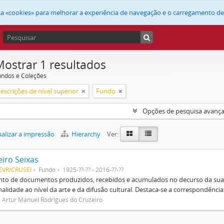
liza «cookies» para melhorar a experiência de navegação e o carregamento d
Mostrar 1 resultados
undos e Coleções
escrições de nível superior
Fundo
Opções de pesquisa avanç
alizar a impressão
Hierarchy
Ver:
eiro Seixas
EVR/CRUSEI
Fundo
1925-??-?? - 2016-??-??
to de documentos produzidos, recebidos e acumulados no decurso da sua v
alidade ao nível da arte e da difusão cultural. Destaca-se a correspondência
, Artur Manuel Rodrigues do Cruzeiro