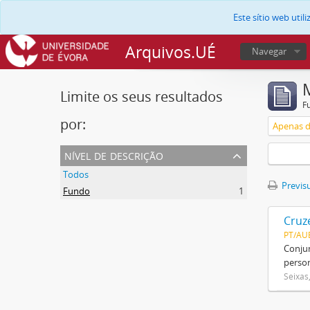
Este sítio web uti
Arquivos.UÉ
Navegar
Limite os seus resultados
F
por:
Apenas d
nível de descrição
Todos
Previsu
Fundo
1
Cruz
PT/AU
Conjun
person
Seixas