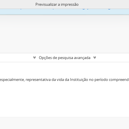
Previsualizar a impressão
liza «cookies» para melhorar a experiência de navegação e o carregamento d
Opções de pesquisa avançada
especialmente, representativa da vida da Instituição no período compreendi