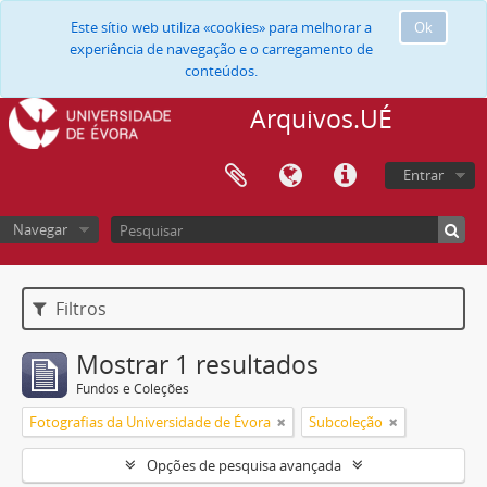
Este sítio web utiliza «cookies» para melhorar a
Ok
experiência de navegação e o carregamento de
conteúdos.
Arquivos.UÉ
Entrar
Navegar
Filtros
Mostrar 1 resultados
Fundos e Coleções
Fotografias da Universidade de Évora
Subcoleção
Opções de pesquisa avançada