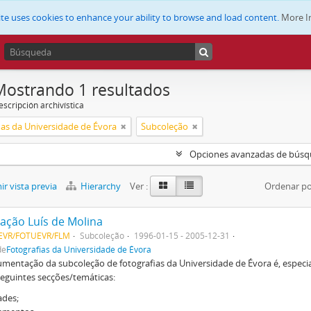
ite uses cookies to enhance your ability to browse and load content.
More I
Mostrando 1 resultados
scripción archivística
ias da Universidade de Évora
Subcoleção
Opciones avanzadas de bús
r vista previa
Hierarchy
Ver :
Ordenar po
ação Luís de Molina
EVR/FOTUEVR/FLM
Subcoleção
1996-01-15 - 2005-12-31
de
Fotografias da Universidade de Évora
mentação da subcoleção de fotografias da Universidade de Évora é, especia
seguintes secções/temáticas:
ades;