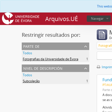
This webs
Arquivos.UÉ
Navegar
Restringir resultados por:
De
parte de
Fotograf
Todos
Fotografias da Universidade de Évora
1
nivel de descripción
Imprimi
Todos
Fund
Subcoleção
1
PT/AU
Parte 
A docu
se as 
Ativid