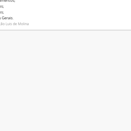
amentos;
os;
os;
 Gerais.
ão Luis de Molina