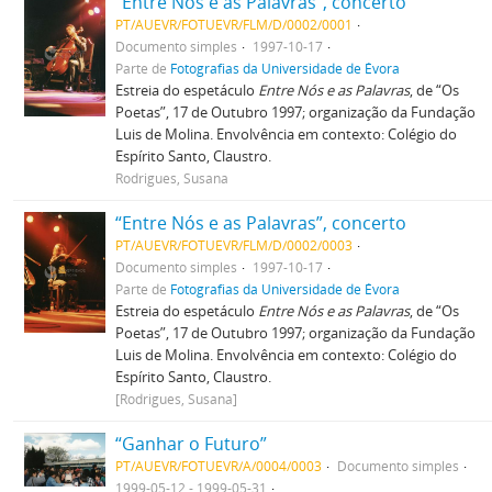
“Entre Nós e as Palavras”, concerto
PT/AUEVR/FOTUEVR/FLM/D/0002/0001
Documento simples
1997-10-17
Parte de
Fotografias da Universidade de Évora
Estreia do espetáculo
Entre Nós e as Palavras
, de “Os
Poetas”, 17 de Outubro 1997; organização da Fundação
Luis de Molina. Envolvência em contexto: Colégio do
Espírito Santo, Claustro.
Rodrigues, Susana
“Entre Nós e as Palavras”, concerto
PT/AUEVR/FOTUEVR/FLM/D/0002/0003
Documento simples
1997-10-17
Parte de
Fotografias da Universidade de Évora
Estreia do espetáculo
Entre Nós e as Palavras
, de “Os
Poetas”, 17 de Outubro 1997; organização da Fundação
Luis de Molina. Envolvência em contexto: Colégio do
Espírito Santo, Claustro.
[Rodrigues, Susana]
“Ganhar o Futuro”
PT/AUEVR/FOTUEVR/A/0004/0003
Documento simples
1999-05-12 - 1999-05-31