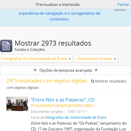
Previsualizar a impressão
Fechar
Este sítio web utiliza «cookies» para melhorar a
Ok
experiência de navegação e o carregamento de
conteúdos.
Mostrar 2973 resultados
Fundos e Coleções
Fotografias da Universidade de Évora
Documento simples
Opções de pesquisa avançada
2973 resultados com objetos digitais
Mostrar resultados
com objetos digitais
“Entre Nós e as Palavras”, CD
PT/AUEVR/FOTUEVR/FLM/D/0001/0001
Documento simples
1997-10-17
Parte de
Fotografias da Universidade de Évora
Entre Nós e as Palavras
, de “Os Poetas”, lançamento do
CD, 17 de Outubro 1997; organização da Fundação Luis