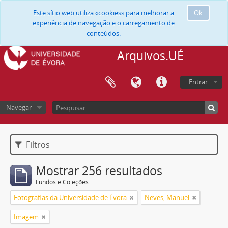
Este sítio web utiliza «cookies» para melhorar a
Ok
experiência de navegação e o carregamento de
conteúdos.
Arquivos.UÉ
Entrar
Navegar
Filtros
Mostrar 256 resultados
Fundos e Coleções
Fotografias da Universidade de Évora
Neves, Manuel
Imagem