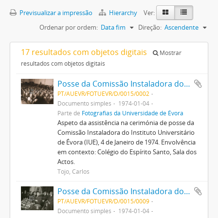
Previsualizar a impressão
Hierarchy
Ver:
Ordenar por ordem:
Data fim
Direção:
Ascendente
17 resultados com objetos digitais
Mostrar
resultados com objetos digitais
Posse da Comissão Instaladora do Instituto Universitário de Évora
PT/AUEVR/FOTUEVR/D/0015/0002
Documento simples
1974-01-04
Parte de
Fotografias da Universidade de Évora
Aspeto da assistência na cerimónia de posse da
Comissão Instaladora do Instituto Universitário
de Évora (IUE), 4 de Janeiro de 1974. Envolvência
em contexto: Colégio do Espírito Santo, Sala dos
Actos.
Tojo, Carlos
Posse da Comissão Instaladora do Instituto Universitário de Évora
PT/AUEVR/FOTUEVR/D/0015/0009
Documento simples
1974-01-04