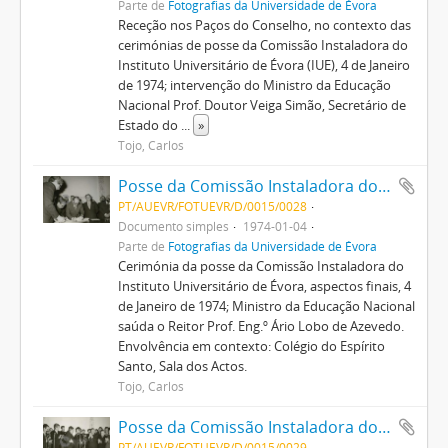
Parte de
Fotografias da Universidade de Évora
Receção nos Paços do Conselho, no contexto das
cerimónias de posse da Comissão Instaladora do
Instituto Universitário de Évora (IUE), 4 de Janeiro
de 1974; intervenção do Ministro da Educação
Nacional Prof. Doutor Veiga Simão, Secretário de
Estado do
...
»
Tojo, Carlos
Posse da Comissão Instaladora do Instituto Universitário de Évora
PT/AUEVR/FOTUEVR/D/0015/0028
Documento simples
1974-01-04
Parte de
Fotografias da Universidade de Évora
Cerimónia da posse da Comissão Instaladora do
Instituto Universitário de Évora, aspectos finais, 4
de Janeiro de 1974; Ministro da Educação Nacional
saúda o Reitor Prof. Eng.º Ário Lobo de Azevedo.
Envolvência em contexto: Colégio do Espírito
Santo, Sala dos Actos.
Tojo, Carlos
Posse da Comissão Instaladora do Instituto Universitário de Évora
PT/AUEVR/FOTUEVR/D/0015/0029