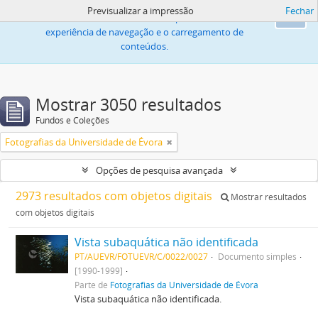
Previsualizar a impressão
Fechar
Este sítio web utiliza «cookies» para melhorar a
Ok
experiência de navegação e o carregamento de
conteúdos.
Mostrar 3050 resultados
Fundos e Coleções
Fotografias da Universidade de Évora
Opções de pesquisa avançada
2973 resultados com objetos digitais
Mostrar resultados
com objetos digitais
Vista subaquática não identificada
PT/AUEVR/FOTUEVR/C/0022/0027
Documento simples
[1990-1999]
Parte de
Fotografias da Universidade de Évora
Vista subaquática não identificada.