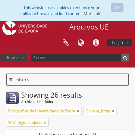
This website uses cookies to enhance your
Ok
ability to browse and load content.
More Info.
Arquivos.UÉ
Log in
Browse
Filters
Showing 26 results
Archival description
Fotografias da Universidade de Évora
Oliveira, Jorge
With digital objects
Advanced search options