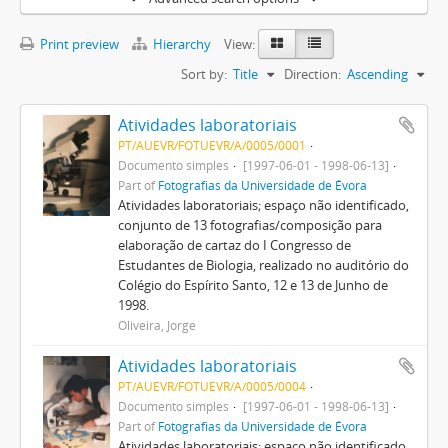
Print preview
Hierarchy
View:
Sort by:
Title
Direction:
Ascending
Atividades laboratoriais
PT/AUEVR/FOTUEVR/A/0005/0001
Documento simples
[1997-06-01 - 1998-06-13]
Part of
Fotografias da Universidade de Évora
Atividades laboratoriais; espaço não identificado,
conjunto de 13 fotografias/composição para
elaboração de cartaz do I Congresso de
Estudantes de Biologia, realizado no auditório do
Colégio do Espírito Santo, 12 e 13 de Junho de
1998.
Oliveira, Jorge
Atividades laboratoriais
PT/AUEVR/FOTUEVR/A/0005/0004
Documento simples
[1997-06-01 - 1998-06-13]
Part of
Fotografias da Universidade de Évora
Atividades laboratoriais; espaço não identificado,