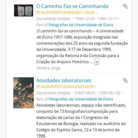
O Caminho Faz-se Caminhando
PT/AUEVR/FOTUEVR/D/0011/0034
Documento simples
1999-12-03 - 1999-12-17
Part of
Fotografias da Universidade de Évora
O caminho faz-se caminhando – A Universidade
de Évora 1957-1986
, exposição integrada nas
comemorações dos 25 anos da segunda fundação
da Universidade, 3-17 de Dezembro 1999,
organização da Reitoria e da Comissão para a
Criação do Arquivo Histórico.
...
»
Oliveira, Jorge
Atividades laboratoriais
PT/AUEVR/FOTUEVR/A/0005/0007
Documento simples
[1997-06-01 - 1998-06-13]
Part of
Fotografias da Universidade de Évora
Atividades laboratoriais; espaço não identificado,
conjunto de 13 fotografias/composição para
elaboração de cartaz do I Congresso de
Estudantes de Biologia, realizado no auditório do
Colégio do Espírito Santo, 12 e 13 de Junho de
1998.