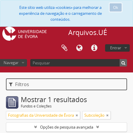
Este sítio web utiliza «cookies» para melhorar a
Ok
experiência de navegação e o carregamento de
conteúdos.
Arquivos.UÉ
Entrar
Navegar
Filtros
Mostrar 1 resultados
Fundos e Coleções
Fotografias da Universidade de Évora
Subcoleção
Opções de pesquisa avançada