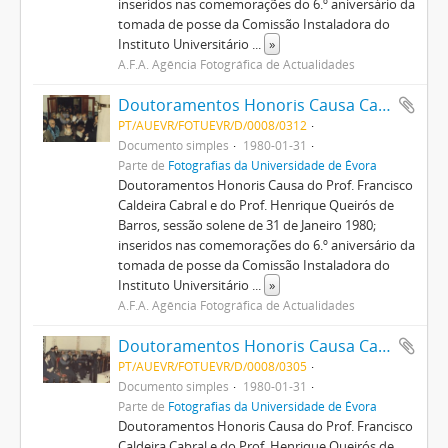
inseridos nas comemorações do 6.º aniversário da
tomada de posse da Comissão Instaladora do
Instituto Universitário
...
»
A.F.A. Agência Fotográfica de Actualidades
Doutoramentos Honoris Causa Caldeira Cabral e Henrique de Barros
PT/AUEVR/FOTUEVR/D/0008/0312
Documento simples
1980-01-31
Parte de
Fotografias da Universidade de Évora
Doutoramentos Honoris Causa do Prof. Francisco
Caldeira Cabral e do Prof. Henrique Queirós de
Barros, sessão solene de 31 de Janeiro 1980;
inseridos nas comemorações do 6.º aniversário da
tomada de posse da Comissão Instaladora do
Instituto Universitário
...
»
A.F.A. Agência Fotográfica de Actualidades
Doutoramentos Honoris Causa Caldeira Cabral e Henrique de Barros
PT/AUEVR/FOTUEVR/D/0008/0305
Documento simples
1980-01-31
Parte de
Fotografias da Universidade de Évora
Doutoramentos Honoris Causa do Prof. Francisco
Caldeira Cabral e do Prof. Henrique Queirós de