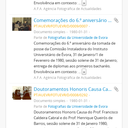
Envolvência em contexto:
...
»
A.F.A. Agência Fotográfica de Actualidades
Comemorações do 6.º aniversário da Universidade restaurada
PT/AUEVR/FOTUEVR/D/0009/0007
Documento simples
1980-01-31
Parte de
Fotografias da Universidade de Évora
Comemorações do 6.º aniversário da tomada de
posse da Comissão Instaladora do Instituto
Universitário de Évora, 31 de Janeiro/1 de
Fevereiro de 1980, sessão solene de 31 de Janeiro;
entrega de diplomas aos primeiros bacharéis.
Envolvência em contexto:
...
»
A.F.A. Agência Fotográfica de Actualidades
Doutoramentos Honoris Causa Caldeira Cabral e Henrique de Barros
PT/AUEVR/FOTUEVR/D/0008/0292
Documento simples
1980-01-31
Parte de
Fotografias da Universidade de Évora
Doutoramentos Honoris Causa do Prof. Francisco
Caldeira Cabral e do Prof. Henrique Queirós de
Barros, sessão solene de 31 de Janeiro 1980;