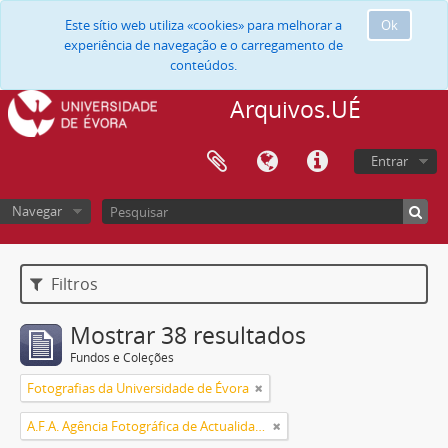
Este sítio web utiliza «cookies» para melhorar a
Ok
experiência de navegação e o carregamento de
conteúdos.
Arquivos.UÉ
Entrar
Navegar
Filtros
Mostrar 38 resultados
Fundos e Coleções
Fotografias da Universidade de Évora
A.F.A. Agência Fotográfica de Actualidades