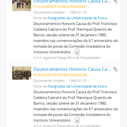
Doutoramentos Honoris Causa Caldeira Cabral e Henrique de Barros
PT/AUEVR/FOTUEVR/D/0008/0295
Documento simples
1980-01-31
Parte de
Fotografias da Universidade de Évora
Doutoramentos Honoris Causa do Prof. Francisco
Caldeira Cabral e do Prof. Henrique Queirós de
Barros, sessão solene de 31 de Janeiro 1980;
inseridos nas comemorações do 6.º aniversário da
tomada de posse da Comissão Instaladora do
Instituto Universitário
...
»
A.F.A. Agência Fotográfica de Actualidades
Doutoramentos Honoris Causa Caldeira Cabral e Henrique de Barros
PT/AUEVR/FOTUEVR/D/0008/0299
Documento simples
1980-01-31
Parte de
Fotografias da Universidade de Évora
Doutoramentos Honoris Causa do Prof. Francisco
Caldeira Cabral e do Prof. Henrique Queirós de
Barros, sessão solene de 31 de Janeiro 1980;
inseridos nas comemorações do 6.º aniversário da
tomada de posse da Comissão Instaladora do
Instituto Universitário
...
»
A.F.A. Agência Fotográfica de Actualidades