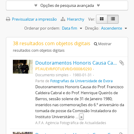
Opções de pesquisa avançada
Previsualizar a impressão
Hierarchy
Ver:
Ordenar por ordem:
Data fim
Direção:
Ascendente
38 resultados com objetos digitais
Mostrar
resultados com objetos digitais
Doutoramentos Honoris Causa Caldeira Cabral e Henrique de Barros
PT/AUEVR/FOTUEVR/D/0008/0293
Documento simples
1980-01-31
Parte de
Fotografias da Universidade de Évora
Doutoramentos Honoris Causa do Prof. Francisco
Caldeira Cabral e do Prof. Henrique Queirós de
Barros, sessão solene de 31 de Janeiro 1980;
inseridos nas comemorações do 6.º aniversário da
tomada de posse da Comissão Instaladora do
Instituto Universitário
...
»
A.F.A. Agência Fotográfica de Actualidades