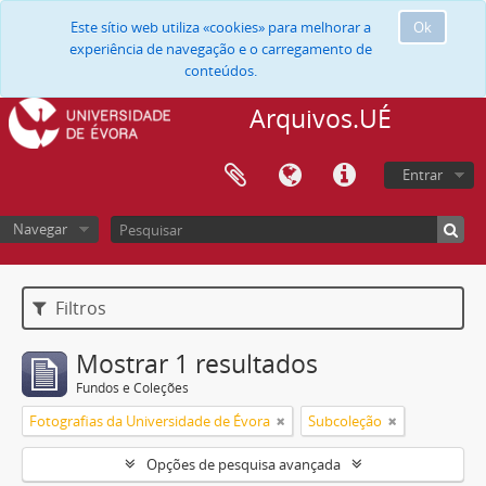
Este sítio web utiliza «cookies» para melhorar a
Ok
experiência de navegação e o carregamento de
conteúdos.
Arquivos.UÉ
Entrar
Navegar
Filtros
Mostrar 1 resultados
Fundos e Coleções
Fotografias da Universidade de Évora
Subcoleção
Opções de pesquisa avançada