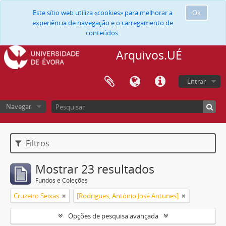
Este sítio web utiliza «cookies» para melhorar a
Ok
experiência de navegação e o carregamento de
conteúdos.
Arquivos.UÉ
Entrar
Navegar
Filtros
Mostrar 23 resultados
Fundos e Coleções
Cruzeiro Seixas
[Rodrigues, António José Antunes]
Opções de pesquisa avançada