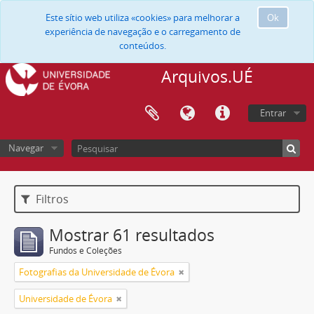
Este sítio web utiliza «cookies» para melhorar a
Ok
experiência de navegação e o carregamento de
conteúdos.
Arquivos.UÉ
Entrar
Navegar
Filtros
Mostrar 61 resultados
Fundos e Coleções
Fotografias da Universidade de Évora
Universidade de Évora