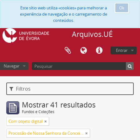
Este sítio web utiliza «cookies» para melhorar a
Ok
experiência de navegação e o carregamento de
conteúdos.
Arquivos.UÉ
Entrar
Navegar
Filtros
Mostrar 41 resultados
Fundos e Coleções
Com objeto digital
Procissão de Nossa Senhora da Conceição