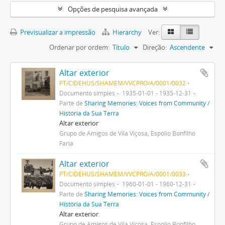
Opções de pesquisa avançada
Previsualizar a impressão
Hierarchy
Ver:
Ordenar por ordem:
Título
Direção:
Ascendente
Altar exterior
PT/CIDEHUS/SHAMEM/VVCPRO/A/0001/0032
Documento simples
1935-01-01 - 1935-12-31
Parte de
Sharing Memories: Voices from Community /
História da Sua Terra
Altar exterior
Grupo de Amigos de Vila Viçosa, Espólio Bonfilho
Faria
Altar exterior
PT/CIDEHUS/SHAMEM/VVCPRO/A/0001/0033
Documento simples
1960-01-01 - 1960-12-31
Parte de
Sharing Memories: Voices from Community /
História da Sua Terra
Altar exterior
Grupo de Amigos de Vila Viçosa, Espólio Bonfilho