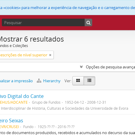
liza «cookies» para melhorar a experiência de navegação e o carregamento d
Mostrar 6 resultados
undos e Coleções
escrições de nível superior
Opções de pesquisa avanç
alizar a impressão
Hierarchy
Ver:
ivo Digital do Cante
DEHUS/ADCANTE
Grupo de Fundos
1952-04-12 - 2008-12-31
 Interdisciplinar de História, Culturas e Sociedades da Universidade de Évora
eiro Seixas
EVR/CRUSEI
Fundo
1925-??-?? - 2016-??-??
to de documentos produzidos, recebidos e acumulados no decurso da sua v