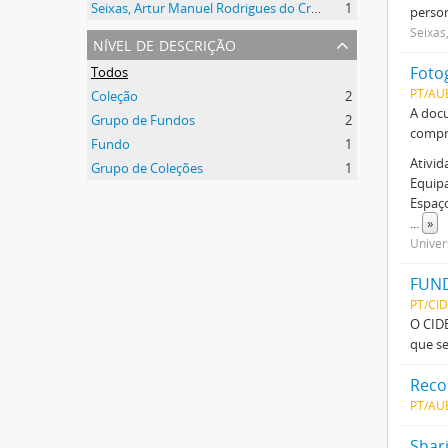
Seixas, Artur Manuel Rodrigues do Cruzeiro
1
person
Seixas
nível de descrição
Foto
Todos
PT/AU
Coleção
2
A docu
Grupo de Fundos
2
compre
Fundo
1
Ativid
Grupo de Coleções
1
Equip
Espaç
...
»
Univer
FUND
PT/CI
O CIDE
que se
Reco
PT/AU
Shar