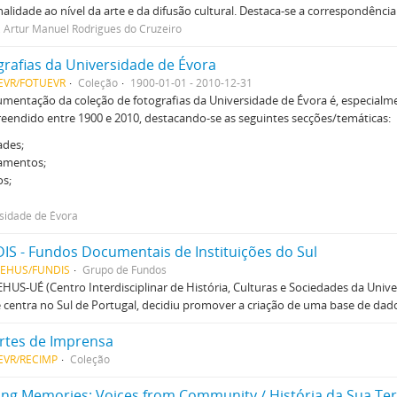
alidade ao nível da arte e da difusão cultural. Destaca-se a correspondência
, Artur Manuel Rodrigues do Cruzeiro
grafias da Universidade de Évora
EVR/FOTUEVR
Coleção
1900-01-01 - 2010-12-31
mentação da coleção de fotografias da Universidade de Évora é, especialmen
endido entre 1900 e 2010, destacando-se as seguintes secções/temáticas:
ades;
amentos;
os;
sidade de Évora
IS - Fundos Documentais de Instituições do Sul
DEHUS/FUNDIS
Grupo de Fundos
HUS-UÉ (Centro Interdisciplinar de História, Culturas e Sociedades da Univ
 centra no Sul de Portugal, decidiu promover a criação de uma base de dad
rtes de Imprensa
EVR/RECIMP
Coleção
ing Memories: Voices from Community / História da Sua Te