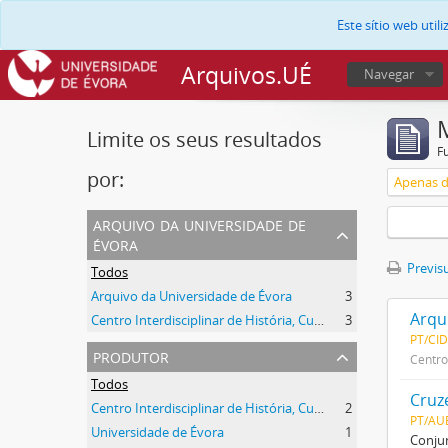
Este sítio web uti
Arquivos.UÉ
Navegar
Limite os seus resultados
F
por:
Apenas d
arquivo da universidade de
évora
Previsu
Todos
Arquivo da Universidade de Évora
3
Arqu
Centro Interdisciplinar de História, Culturas e Sociedades da Universidade de Évora
3
PT/CI
produtor
Centro
Todos
Cruz
Centro Interdisciplinar de História, Culturas e Sociedades da Universidade de Évora
2
PT/AU
Universidade de Évora
1
Conjun