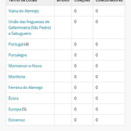
Termo de Locais
âmbito
Coleções
Colecionadores
Viana do Alentejo
0
0
União das freguesias de
0
0
Gafanhoeira (São Pedro)
e Sabugueiro
Portugal
(4)
0
0
Portalegre
0
0
Montemor-o-Novo
0
0
Monforte
0
0
Ferreira do Alentejo
0
0
Évora
0
0
Europa
(5)
0
0
Estremoz
0
0