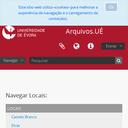
Este sítio web utiliza «cookies» para melhorar a
Ok
experiência de navegação e o carregamento de
conteúdos.
Arquivos.UÉ
Entrar
Navegar
Navegar Locais:
locais
Castelo Branco
Elvas