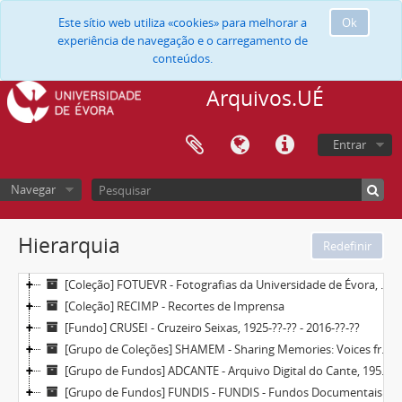
Este sítio web utiliza «cookies» para melhorar a
Ok
experiência de navegação e o carregamento de
conteúdos.
Arquivos.UÉ
Entrar
Navegar
Hierarquia
[Coleção] FOTUEVR - Fotografias da Universidade de Évora, 1900-01-01 - 2010-12-31
[Coleção] RECIMP - Recortes de Imprensa
[Fundo] CRUSEI - Cruzeiro Seixas, 1925-??-?? - 2016-??-??
[Grupo de Coleções] SHAMEM - Sharing Memories: Voices from Community / História da Sua Terra, 1933-01-01 - 2024-03-18
[Grupo de Fundos] ADCANTE - Arquivo Digital do Cante, 1952-04-12 - 2008-12-31
[Grupo de Fundos] FUNDIS - FUNDIS - Fundos Documentais de Instituições do Sul