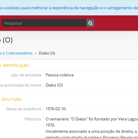
liza «cookies» para melhorar a experiência de navegação e o carregamento d
 (O)
s e Colecionadores
Diabo (O)
 identificação
tipo de entidade
Pessoa coletiva
a autorizada do nome
Diabo (O)
 descrição
Datas de existência
1976-02-10-
Histórico
O semanário "O Diabo" foi fundado por Vera Lagoa
1976.
Inicialmente associado a uma posição de direita, 
período conturbado durante o Processo Revolucio