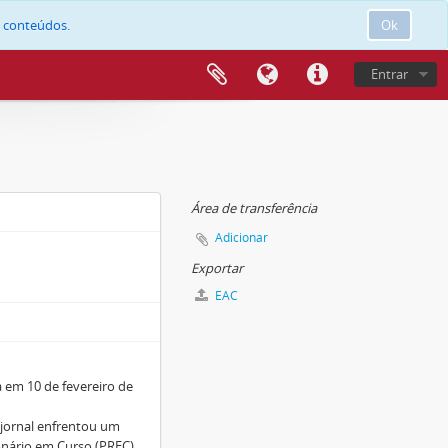
e conteúdos.
Ok
Entrar
Área de transferência
Adicionar
Exportar
EAC
 em 10 de fevereiro de
o jornal enfrentou um
nário em Curso (PREC),