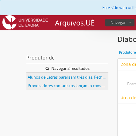
Este sítio web uti
Arquivos.UÉ
Navegar
Diabo
Produtore
Produtor de
Zona de
Navegar 2 resultados
Alunos de Letras paralisam três dias: Fecho. Letras de Lisboa hoje em greve: Letras de Lisboa. Eternizar a greve para não estudar
Form
Provocadores comunistas lançam o caos na Faculdade de Letras de Lisboa. Ocupar a RTP e cortar o trânsito são objetivos dos grevistas!
área de