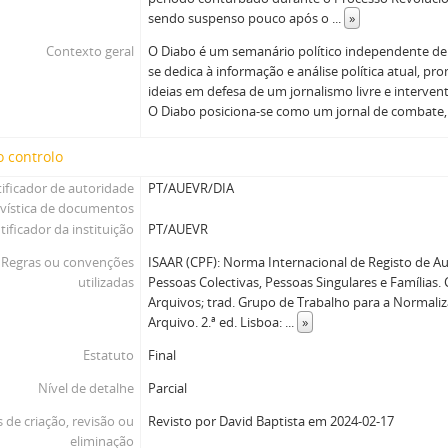
sendo suspenso pouco após o
...
»
Contexto geral
O Diabo é um semanário político independente de 
se dedica à informação e análise política atual, 
ideias em defesa de um jornalismo livre e intervent
O Diabo posiciona-se como um jornal de combate
 controlo
tificador de autoridade
PT/AUEVR/DIA
ivística de documentos
tificador da instituição
PT/AUEVR
Regras ou convenções
ISAAR (CPF): Norma Internacional de Registo de Au
utilizadas
Pessoas Colectivas, Pessoas Singulares e Famílias.
Arquivos; trad. Grupo de Trabalho para a Normali
Arquivo. 2.ª ed. Lisboa:
...
»
Estatuto
Final
Nível de detalhe
Parcial
 de criação, revisão ou
Revisto por David Baptista em 2024-02-17
eliminação