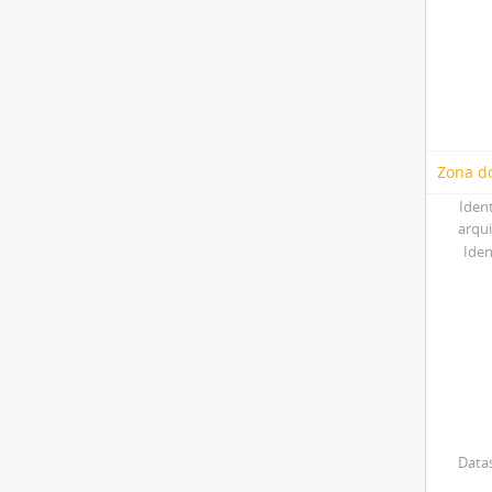
Zona do
Iden
arqu
Iden
Datas