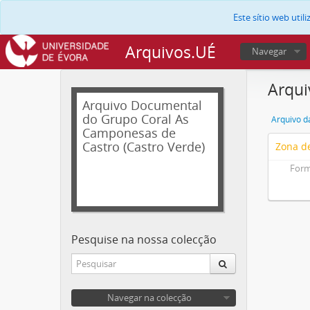
Este sítio web uti
Arquivos.UÉ
Navegar
Arqui
Arquivo Documental
do Grupo Coral As
Arquivo d
Camponesas de
Castro (Castro Verde)
Zona de
Form
Pesquise na nossa colecção
Navegar na colecção