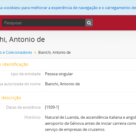
liza «cookies» para melhorar a experiência de navegação e o carregamento d
hi, Antonio de
s e Colecionadores
Bianchi, Antonio de
 identificação
tipo de entidade
Pessoa singular
a autorizada do nome
Bianchi, Antonio de
 descrição
Datas de existência
[1939-?]
Histórico
Natural de Luanda, de ascendência italiana e ango
aeroporto de Génova antes de iniciar carreira com
serviço de empresas de cruzeiros.