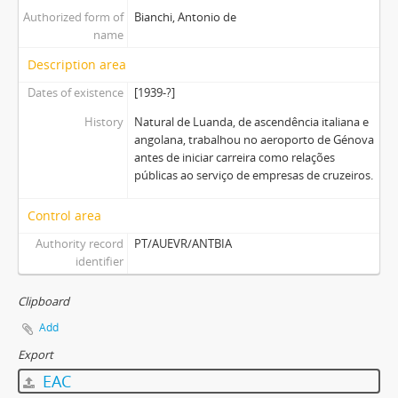
Authorized form of
Bianchi, Antonio de
name
Description area
Dates of existence
[1939-?]
History
Natural de Luanda, de ascendência italiana e
angolana, trabalhou no aeroporto de Génova
antes de iniciar carreira como relações
públicas ao serviço de empresas de cruzeiros.
Control area
Authority record
PT/AUEVR/ANTBIA
identifier
Clipboard
Add
Export
EAC