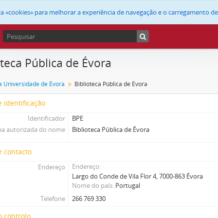
liza «cookies» para melhorar a experiência de navegação e o carregamento d
oteca Pública de Évora
a Universidade de Évora
Biblioteca Pública de Évora
 identificação
Identificador
BPE
a autorizada do nome
Biblioteca Pública de Évora
e contacto
Endereço
Endereço
Largo do Conde de Vila Flor 4, 7000-863 Évora
Nome do país
Portugal
Telefone
266 769 330
 controlo