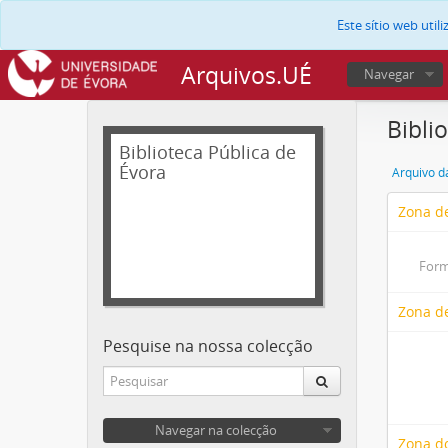
Este sítio web uti
Arquivos.UÉ
Navegar
Bibli
Biblioteca Pública de
Évora
Arquivo d
Zona de
Form
Zona d
Pesquise na nossa colecção
Navegar na colecção
Zona do