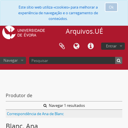
Este sítio web utiliza «cookies» para melhorar a
Ok
experiência de navegação e o carregamento de
conteúdos.
Arquivos.UÉ
Entrar
Navegar
Produtor de
Navegar 1 resultados
Correspondência de Ana de Blanc
Blanc, Ana