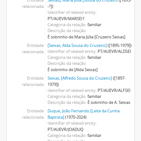
Entidade
Seixas], Maria Júlia [Sousa do Cruzeiro
([1895?
relacionada
-?])
Identifier of related entity
PT/AUEVR/MARSEI1
Categoria da relação
familiar
Descrição da relação
É sobrinho de Maria Júlia [Cruzeiro Seixas]
Entidade
[Seixas, Alda Sousa do Cruzeiro]
([1895-1979])
Identifier of related entity
PT/AUEVR/ALDSEI
relacionada
Categoria da relação
familiar
Descrição da relação
É sobrinho de [Alda Seixas]
Entidade
Seixas, [Alfredo Sousa do Cruzeiro]
([1897-
relacionada
1979])
Identifier of related entity
PT/AUEVR/ALFSEI
Categoria da relação
familiar
Descrição da relação
É sobrinho de A. Seixas
Entidade
Duque, João Fernando [Leite da Cunha
relacionada
Baptista]
(1970-2024)
Identifier of related entity
PT/AUEVR/JOADUQ
Categoria da relação
familiar