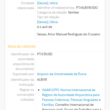
Entidade
[Seixas], Idóca
Identifier of related entity
PT/AUEVR/IDO
relacionada
Categoria da relação
familiar
Tipo de relação
[Seixas], Idóca
é o avô de
Seixas, Artur Manuel Rodrigues do Cruzeiro
Zona do controlo
Identificador de
PT/CRUSEI
autoridade
arquivística de
documentos
Suportado por
Arquivo da Universidade de Évora
Identificador da
AUEVR
instituição
Regras ou
ISAAR (CPF): Norma Internacional de
convenções
Registo de Autoridade Arquivística para
utilizadas
Pessoas Colectivas, Pessoas Singulares e
Famílias
. Conselho Internacional de
Arquivos; trad. Grupo de Trabalho para a