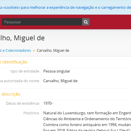
liza «cookies» para melhorar a experiência de navegação e o carregamento d
lho, Miguel de
s e Colecionadores
Carvalho, Miguel de
 identificação
tipo de entidade
Pessoa singular
a autorizada do nome
Carvalho, Miguel de
 descrição
Datas de existência
1970-
Histórico
Natural do Luxemburgo, tem formação em Engenh
Ciências do Ambiente e Ordenamento do Territóri
Coimbra como livreiro antiquário em 1994, mudand
Foz em 2018. Editor da revista
Debout Sur L’Oeuf
/