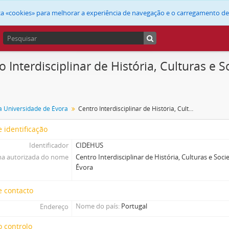
liza «cookies» para melhorar a experiência de navegação e o carregamento d
o Interdisciplinar de História, Culturas e
a Universidade de Évora
Centro Interdisciplinar de História, Culturas e Sociedades da Universidade de Évora
 identificação
Identificador
CIDEHUS
a autorizada do nome
Centro Interdisciplinar de História, Culturas e So
Évora
e contacto
Nome do país
Portugal
Endereço
 controlo