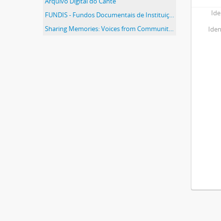
Arquivo Digital do Cante
Ide
FUNDIS - Fundos Documentais de Instituições do Sul
Sharing Memories: Voices from Community / História da Sua Terra
Iden