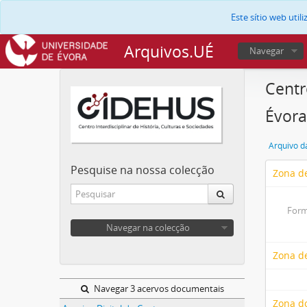
Este sítio web uti
Arquivos.UÉ
Navegar
Centr
Évora
Arquivo d
Pesquise na nossa colecção
Zona de
Form
Navegar na colecção
Zona d
Navegar 3 acervos documentais
Zona do