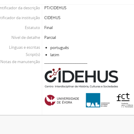
ntificador da descrição
PT/CIDEHUS
tificador da instituição
CIDEHUS
Estatuto
Final
Nível de detalhe
Parcial
Línguas e escritas
português
Script(s)
latim
Notas de manutenção
________________________