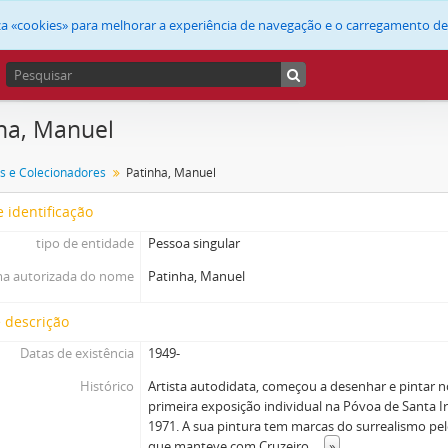
liza «cookies» para melhorar a experiência de navegação e o carregamento d
ha, Manuel
s e Colecionadores
Patinha, Manuel
 identificação
tipo de entidade
Pessoa singular
a autorizada do nome
Patinha, Manuel
 descrição
Datas de existência
1949-
Histórico
Artista autodidata, começou a desenhar e pintar n
primeira exposição individual na Póvoa de Santa Iri
1971. A sua pintura tem marcas do surrealismo pe
que manteve com Cruzeiro
...
»