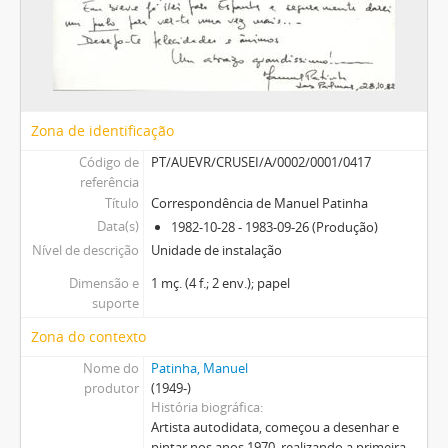
Zona de identificação
Código de
PT/AUEVR/CRUSEI/A/0002/0001/0417
referência
Título
Correspondência de Manuel Patinha
Data(s)
1982-10-28 - 1983-09-26 (Produção)
Nível de descrição
Unidade de instalação
Dimensão e
1 mç. (4 f.; 2 env.); papel
suporte
Zona do contexto
Nome do
Patinha, Manuel
produtor
(1949-)
História biográfica
Artista autodidata, começou a desenhar e
pintar nos anos 1970, realizando a primeira