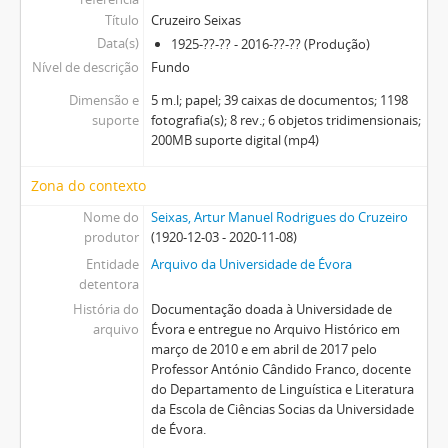
Título
Cruzeiro Seixas
Data(s)
1925-??-?? - 2016-??-?? (Produção)
Nível de descrição
Fundo
Dimensão e
5 m.l; papel; 39 caixas de documentos; 1198
suporte
fotografia(s); 8 rev.; 6 objetos tridimensionais;
200MB suporte digital (mp4)
Zona do contexto
Nome do
Seixas, Artur Manuel Rodrigues do Cruzeiro
produtor
(1920-12-03 - 2020-11-08)
Entidade
Arquivo da Universidade de Évora
detentora
História do
Documentação doada à Universidade de
arquivo
Évora e entregue no Arquivo Histórico em
março de 2010 e em abril de 2017 pelo
Professor António Cândido Franco, docente
do Departamento de Linguística e Literatura
da Escola de Ciências Socias da Universidade
de Évora.