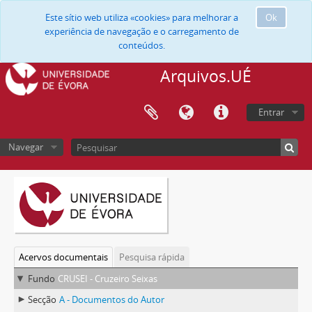
Este sítio web utiliza «cookies» para melhorar a
Ok
experiência de navegação e o carregamento de
conteúdos.
Arquivos.UÉ
Entrar
Navegar
Acervos documentais
Pesquisa rápida
Fundo
CRUSEI - Cruzeiro Seixas
Secção
A - Documentos do Autor