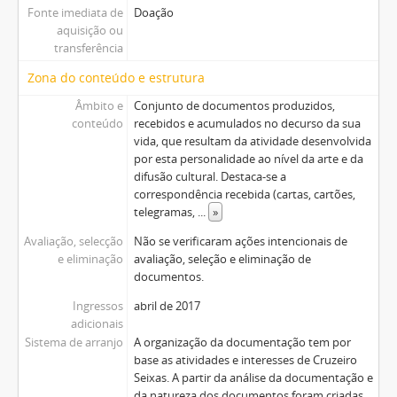
Fonte imediata de
Doação
aquisição ou
transferência
Zona do conteúdo e estrutura
Âmbito e
Conjunto de documentos produzidos,
conteúdo
recebidos e acumulados no decurso da sua
vida, que resultam da atividade desenvolvida
por esta personalidade ao nível da arte e da
difusão cultural. Destaca-se a
correspondência recebida (cartas, cartões,
telegramas,
...
»
Avaliação, selecção
Não se verificaram ações intencionais de
e eliminação
avaliação, seleção e eliminação de
documentos.
Ingressos
abril de 2017
adicionais
Sistema de arranjo
A organização da documentação tem por
base as atividades e interesses de Cruzeiro
Seixas. A partir da análise da documentação e
da natureza dos documentos foram criadas