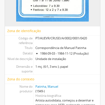
Zona de identificação
Código de
PT/AUEVR/CRUSEI/A/0002/0001/0420
referência
Título
Correspondência de Manuel Patinha
Data(s)
1984-09-03 - 1984-11-12 (Produção)
Nível de descrição
Unidade de instalação
Dimensão e
1 mç. (6 f.; 3 env.); papel
suporte
Zona do contexto
Nome do
Patinha, Manuel
produtor
(1949-)
História biográfica
Artista autodidata, começou a desenhar e
pintar nos anos 1970, realizando a primeira