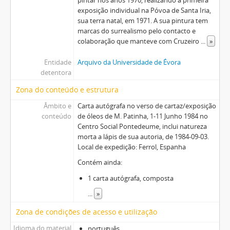
exposição individual na Póvoa de Santa Iria,
sua terra natal, em 1971. A sua pintura tem
marcas do surrealismo pelo contacto e
colaboração que manteve com Cruzeiro
...
»
Entidade
Arquivo da Universidade de Évora
detentora
Zona do conteúdo e estrutura
Âmbito e
Carta autógrafa no verso de cartaz/exposição
conteúdo
de óleos de M. Patinha, 1-11 Junho 1984 no
Centro Social Pontedeume, inclui natureza
morta a lápis de sua autoria, de 1984-09-03.
Local de expedição: Ferrol, Espanha
Contém ainda:
1 carta autógrafa, composta
...
»
Zona de condições de acesso e utilização
Idioma do material
português