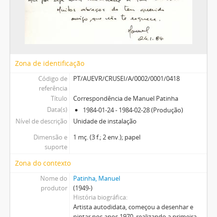
Zona de identificação
Código de
PT/AUEVR/CRUSEI/A/0002/0001/0418
referência
Título
Correspondência de Manuel Patinha
Data(s)
1984-01-24 - 1984-02-28 (Produção)
Nível de descrição
Unidade de instalação
Dimensão e
1 mç. (3 f.; 2 env.); papel
suporte
Zona do contexto
Nome do
Patinha, Manuel
produtor
(1949-)
História biográfica
Artista autodidata, começou a desenhar e
pintar nos anos 1970, realizando a primeira