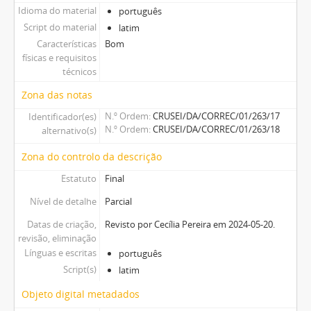
Idioma do material
português
Script do material
latim
Características
Bom
físicas e requisitos
técnicos
Zona das notas
N.º Ordem
CRUSEI/DA/CORREC/01/263/17
Identificador(es)
N.º Ordem
CRUSEI/DA/CORREC/01/263/18
alternativo(s)
Zona do controlo da descrição
Estatuto
Final
Nível de detalhe
Parcial
Datas de criação,
Revisto por Cecília Pereira em 2024-05-20.
revisão, eliminação
Línguas e escritas
português
Script(s)
latim
Objeto digital metadados