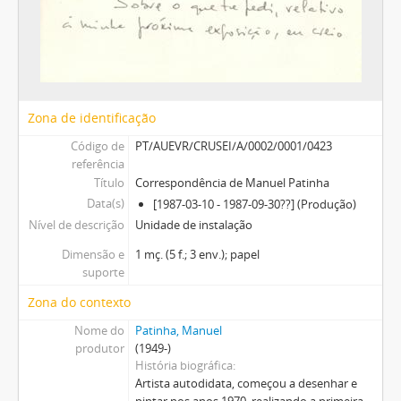
Zona de identificação
Código de
PT/AUEVR/CRUSEI/A/0002/0001/0423
referência
Título
Correspondência de Manuel Patinha
Data(s)
[1987-03-10 - 1987-09-30??] (Produção)
Nível de descrição
Unidade de instalação
Dimensão e
1 mç. (5 f.; 3 env.); papel
suporte
Zona do contexto
Nome do
Patinha, Manuel
produtor
(1949-)
História biográfica
Artista autodidata, começou a desenhar e
pintar nos anos 1970, realizando a primeira