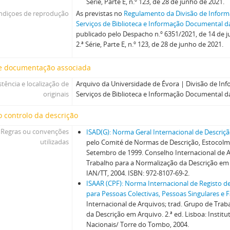
Série, Parte E, n.º 123, de 28 de junho de 2021.
ndiçoes de reprodução
As previstas no
Regulamento da Divisão de Infor
Serviços de Biblioteca e Informação Documental d
publicado pelo Despacho n.º 6351/2021, de 14 de j
2.ª Série, Parte E, n.º 123, de 28 de junho de 2021.
e documentação associada
stência e localização de
Arquivo da Universidade de Évora | Divisão de I
originais
Serviços de Biblioteca e Informação Documental d
 controlo da descrição
Regras ou convenções
ISAD(G): Norma Geral Internacional de Descriçã
utilizadas
pelo Comité de Normas de Descrição, Estocolmo
Setembro de 1999. Conselho Internacional de A
Trabalho para a Normalização da Descrição em A
IAN/TT, 2004. ISBN: 972-8107-69-2.
ISAAR (CPF): Norma Internacional de Registo de
para Pessoas Colectivas, Pessoas Singulares e F
Internacional de Arquivos; trad. Grupo de Tra
da Descrição em Arquivo. 2.ª ed. Lisboa: Instit
Nacionais/ Torre do Tombo, 2004.