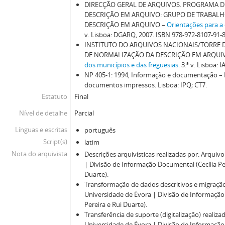
DIRECÇÃO GERAL DE ARQUIVOS. PROGRAMA 
DESCRIÇÃO EM ARQUIVO: GRUPO DE TRABAL
DESCRIÇÃO EM ARQUIVO –
Orientações para a 
v. Lisboa: DGARQ, 2007. ISBN 978-972-8107-91-8
INSTITUTO DO ARQUIVOS NACIONAIS/TORRE
DE NORMALIZAÇÃO DA DESCRIÇÃO EM ARQUI
dos municípios e das freguesias
. 3.ª v. Lisboa: 
NP 405-1: 1994, Informação e documentação – Re
documentos impressos. Lisboa: IPQ; CT7.
Estatuto
Final
Nível de detalhe
Parcial
Línguas e escritas
português
Script(s)
latim
Nota do arquivista
Descrições arquivísticas realizadas por: Arquiv
| Divisão de Informação Documental (Cecília Per
Duarte).
Transformação de dados descritivos e migração
Universidade de Évora | Divisão de Informação
Pereira e Rui Duarte).
Transferência de suporte (digitalização) realiza
Universidade de Évora | Divisão de Informação