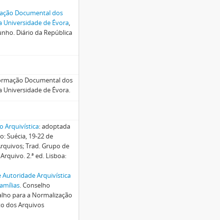
mação Documental dos
a Universidade de Évora
,
unho. Diário da República
nformação Documental dos
a Universidade de Évora.
o Arquivística
: adoptada
: Suécia, 19-22 de
rquivos; Trad. Grupo de
rquivo. 2.ª ed. Lisboa:
 Autoridade Arquivística
amílias
. Conselho
balho para a Normalização
uto dos Arquivos