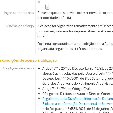
...
»
Ingressos adicionais
Prevê-se que possam vir a ocorrer novas incorpo
periodicidade definida.
Sistema de arranjo
A coleção foi organizada tematicamente em secções 
por sua vez, numeradas sequencialmente através d
ordem.
Foi ainda constituída uma subcoleção para a Fund
organizada seguindo os critérios anteriores.
 condições de acesso e utilização
Condições de acesso
Artigo 17.º e 20.º do Decreto-Lei n.º 16/93, de 2
alterações introduzidas pelo Decreto-Lei n.º 14/
Decreto-Lei n.º 107/2001, de 8 de Setembro, q
Geral dos Arquivos e do Património Arquivístic
Artigo 71.º e 79.º do Código Civil;
Código dos Direitos de Autor e Direitos Conexo
Regulamento da Divisão de Informação Docume
Biblioteca e Informação Documental da Univer
pelo Despacho n.º 6351/2021, de 14 de junho. Di