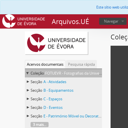
Este sítio web uti
Arquivos.UÉ
Navegar
Coleç
Acervos documentais
Pesquisa rápida
Coleção
FOTUEVR - Fotografias da Universidade de Évora
Secção
A - Atividades
Secção
B - Equipamentos
Secção
C - Espaços
Secção
D - Eventos
Secção
E - Património Móvel ou Decorativo
3 mais...