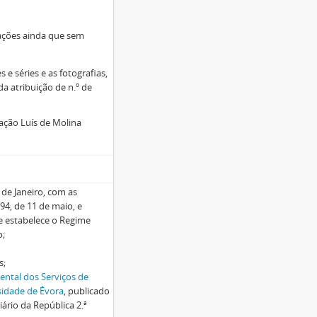
rações ainda que sem
e séries e as fotografias,
a atribuição de n.º de
ação Luís de Molina
3 de Janeiro, com as
94, de 11 de maio, e
ue estabelece o Regime
o;
s;
ntal dos Serviços de
sidade de Évora
, publicado
ário da República 2.ª