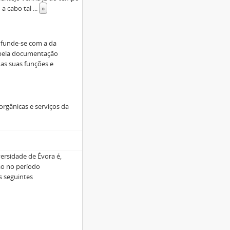
 a cabo tal
...
»
nfunde-se com a da
 pela documentação
das suas funções e
rgânicas e serviços da
ersidade de Évora é,
ção no período
s seguintes