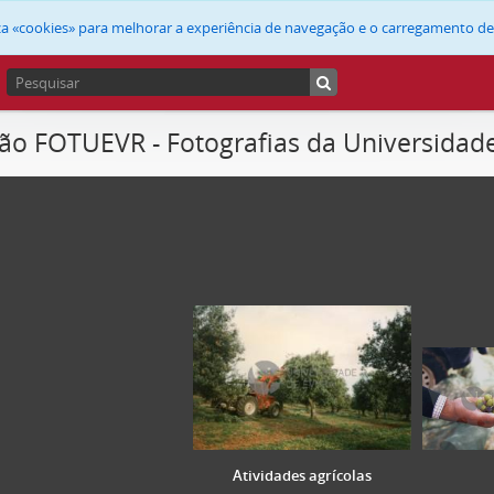
liza «cookies» para melhorar a experiência de navegação e o carregamento d
ão FOTUEVR - Fotografias da Universidad
Atividades agrícolas