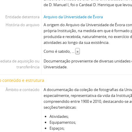
de D. Manuel I, foi o Cardeal D. Henrique que levou
Entidade detentora
Arquivo da Universidade de Évora
História do arquivo
A origem do Arquivo da Universidade de Évora co
própria Instituição, na medida em que é formado
produzida e recebida, naturalmente, no exercício 
atividades ao longo da sua existência.
Como é sabido,
...
»
ediata de aquisição ou
Documentação proveniente de diversas unidades o
transferência
Universidade.
 conteúdo e estrutura
Âmbito e conteúdo
A documentação da coleção de fotografias da Univ
especialmente, representativa da vida da Institui
compreendido entre 1900 e 2010, destacando-se a
secções/temáticas:
Atividades;
Equipamentos;
Espaços;