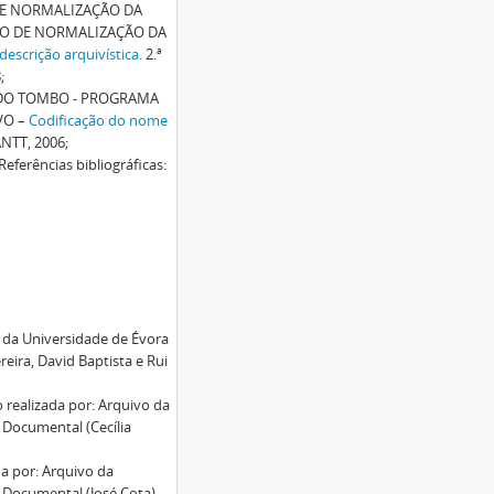
DE NORMALIZAÇÃO DA
HO DE NORMALIZAÇÃO DA
descrição arquivística
. 2.ª
;
 DO TOMBO - PROGRAMA
VO –
Codificação do nome
IANTT, 2006;
ferências bibliográficas:
o da Universidade de Évora
eira, David Baptista e Rui
 realizada por: Arquivo da
 Documental (Cecília
da por: Arquivo da
 Documental (José Cota).