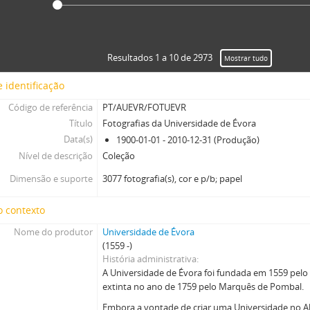
Resultados 1 a 10 de 2973
Mostrar tudo
 identificação
Código de referência
PT/AUEVR/FOTUEVR
Título
Fotografias da Universidade de Évora
Data(s)
1900-01-01 - 2010-12-31 (Produção)
Nível de descrição
Coleção
Dimensão e suporte
3077 fotografia(s), cor e p/b; papel
o contexto
Nome do produtor
Universidade de Évora
(1559 -)
História administrativa
A Universidade de Évora foi fundada em 1559 pelo
extinta no ano de 1759 pelo Marquês de Pombal.
Embora a vontade de criar uma Universidade no A