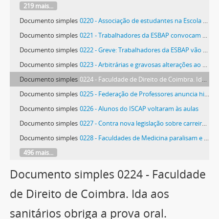
219 mais...
Documento simples
0220 - Associação de estudantes na Escola Superior Agrária
Documento simples
0221 - Trabalhadores da ESBAP convocam nova greve
Documento simples
0222 - Greve: Trabalhadores da ESBAP vão paralisar de novo: Pessoal não docente. Greve na ESBAP
Documento simples
0223 - Arbitrárias e gravosas alterações ao regulamento da Faculdade de Direito - considera a Associação Académica de Coimbra
Documento simples
0224 - Faculdade de Direito de Coimbra. Ida aos sanitários obriga a prova oral. Exames na Faculdade de Direito de Coimbra. Conselho diretivo penaliza quem for aos sanitários
Documento simples
0225 - Federação de Professores anuncia hipóteses de greve em Fevereiro
Documento simples
0226 - Alunos do ISCAP voltaram às aulas
Documento simples
0227 - Contra nova legislação sobre carreiras médicas. Estudantes de Medicina em greve na sexta-feira
Documento simples
0228 - Faculdades de Medicina paralisam e Policlínicos vão para a greve
496 mais...
Documento simples 0224 - Faculdade
de Direito de Coimbra. Ida aos
sanitários obriga a prova oral.