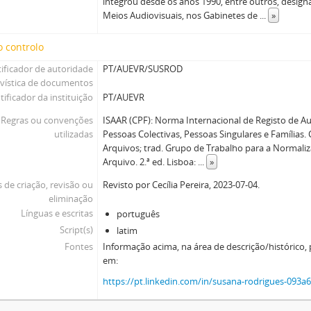
integrou desde os anos 1990, entre outros, desig
Meios Audiovisuais, nos Gabinetes de
...
»
 controlo
tificador de autoridade
PT/AUEVR/SUSROD
ivística de documentos
tificador da instituição
PT/AUEVR
Regras ou convenções
ISAAR (CPF): Norma Internacional de Registo de Au
utilizadas
Pessoas Colectivas, Pessoas Singulares e Famílias.
Arquivos; trad. Grupo de Trabalho para a Normali
Arquivo. 2.ª ed. Lisboa:
...
»
 de criação, revisão ou
Revisto por Cecília Pereira, 2023-07-04.
eliminação
Línguas e escritas
português
Script(s)
latim
Fontes
Informação acima, na área de descrição/histórico,
em:
https://pt.linkedin.com/in/susana-rodrigues-093a