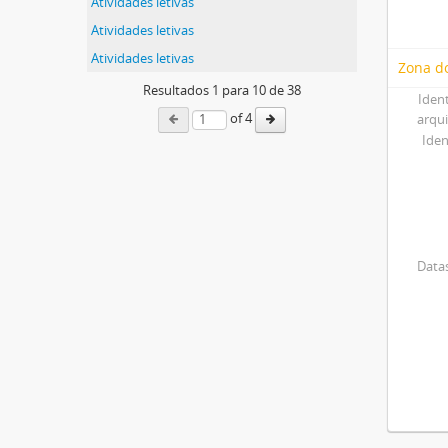
Atividades letivas
Atividades letivas
Atividades letivas
Zona do
Resultados
1
para
10
de 38
Iden
of 4
arqu
Iden
Datas