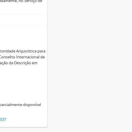
nadamente, no Serviço de
toridade Arquivística para
 Conselho Internacional de
zação da Descrição em
 parcialmente disponível
6037