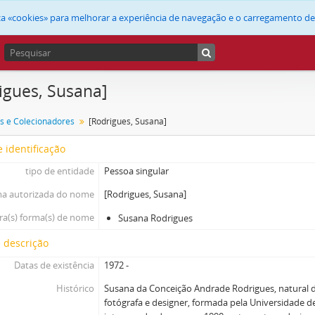
liza «cookies» para melhorar a experiência de navegação e o carregamento d
igues, Susana]
s e Colecionadores
[Rodrigues, Susana]
 identificação
tipo de entidade
Pessoa singular
a autorizada do nome
[Rodrigues, Susana]
ra(s) forma(s) de nome
Susana Rodrigues
 descrição
Datas de existência
1972 -
Histórico
Susana da Conceição Andrade Rodrigues, natural d
fotógrafa e designer, formada pela Universidade d