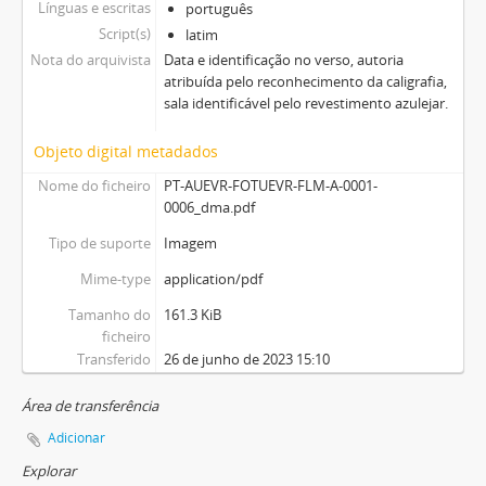
Línguas e escritas
português
Script(s)
latim
Nota do arquivista
Data e identificação no verso, autoria
atribuída pelo reconhecimento da caligrafia,
sala identificável pelo revestimento azulejar.
Objeto digital metadados
Nome do ficheiro
PT-AUEVR-FOTUEVR-FLM-A-0001-
0006_dma.pdf
Tipo de suporte
Imagem
Mime-type
application/pdf
Tamanho do
161.3 KiB
ficheiro
Transferido
26 de junho de 2023 15:10
Área de transferência
Adicionar
Explorar