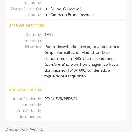
do nome
Outra(s) forma(s)
Bruno, G. (pseud.)
de nome
Giordano Bruno (pseud.)
área de descrição
Datas de
1963-
existência
Histórico
Poeta, desenhador, pintor, colabora com o
Grupo Surrealista de Madrid, onde se
estabeleceu em 1985. Usa o pseudónimo
Giordano Bruno
em homenagem ao frade
dominicano (1548-1600) condenado à
fogueira pela Inquisição.
Zona do controlo
Identificador de
PT/AUEVR/PEDSOL
autoridade
arquivística de
documentos
Área de transferência