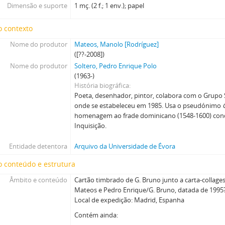
Dimensão e suporte
1 mç. (2 f.; 1 env.); papel
o contexto
Nome do produtor
Mateos, Manolo [Rodríguez]
([??-2008])
Nome do produtor
Soltero, Pedro Enrique Polo
(1963-)
História biográfica
Poeta, desenhador, pintor, colabora com o Grupo S
onde se estabeleceu em 1985. Usa o pseudónimo
homenagem ao frade dominicano (1548-1600) cond
Inquisição.
Entidade detentora
Arquivo da Universidade de Évora
 conteúdo e estrutura
Âmbito e conteúdo
Cartão timbrado de G. Bruno junto a carta-collag
Mateos e Pedro Enrique/G. Bruno, datada de 1995
Local de expedição: Madrid, Espanha
Contém ainda: