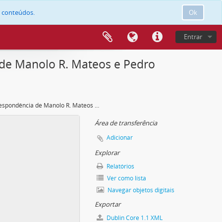
e conteúdos.
Ok
Entrar
 de Manolo R. Mateos e Pedro
Correspondência de Manolo R. Mateos e Pedro Enrique Polo Soltero
Área de transferência
Adicionar
Explorar
Relatórios
Ver como lista
Navegar objetos digitais
Exportar
Dublin Core 1.1 XML