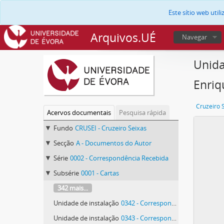
Este sítio web uti
Arquivos.UÉ
Navegar
Unida
Enriq
Cruzeiro 
Acervos documentais
Pesquisa rápida
Fundo
CRUSEI - Cruzeiro Seixas
Secção
A - Documentos do Autor
Série
0002 - Correspondência Recebida
Subsérie
0001 - Cartas
342 mais...
Unidade de instalação
0342 - Correspondência de Manolo R. Mateos e Pedro Enrique Polo Soltero
Unidade de instalação
0343 - Correspondência de Manolo R. Mateos e Pedro Enrique Polo Soltero