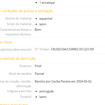
1 envelope
 condições de acesso e utilização
Idioma do material
espanhol
Script do material
latim
Características físicas e
Bom
requisitos técnicos
as notas
N.º Ordem
CRUSEI/DA/CORREC/01/221/09
cador(es) alternativo(s)
 controlo da descrição
Estatuto
Final
Nível de detalhe
Parcial
tas de criação, revisão,
Revisto por Cecília Pereira em 2024-05-02.
eliminação
Línguas e escritas
português
Script(s)
latim
digital metadados