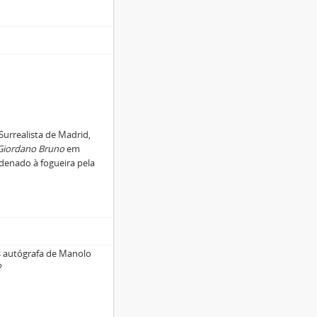
urrealista de Madrid,
Giordano Bruno
em
enado à fogueira pela
es autógrafa de Manolo
?