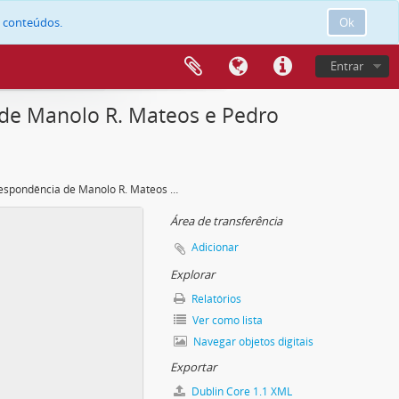
e conteúdos.
Ok
Entrar
 de Manolo R. Mateos e Pedro
Correspondência de Manolo R. Mateos e Pedro Enrique Polo Soltero
Área de transferência
Adicionar
Explorar
Relatórios
Ver como lista
Navegar objetos digitais
Exportar
Dublin Core 1.1 XML