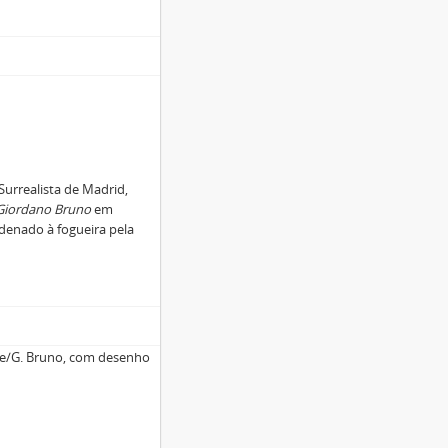
urrealista de Madrid,
Giordano Bruno
em
enado à fogueira pela
ue/G. Bruno, com desenho