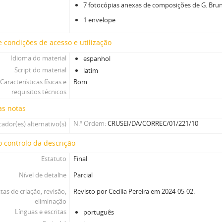
7 fotocópias anexas de composições de G. Bru
1 envelope
 condições de acesso e utilização
Idioma do material
espanhol
Script do material
latim
Características físicas e
Bom
requisitos técnicos
as notas
N.º Ordem
CRUSEI/DA/CORREC/01/221/10
cador(es) alternativo(s)
 controlo da descrição
Estatuto
Final
Nível de detalhe
Parcial
tas de criação, revisão,
Revisto por Cecília Pereira em 2024-05-02.
eliminação
Línguas e escritas
português