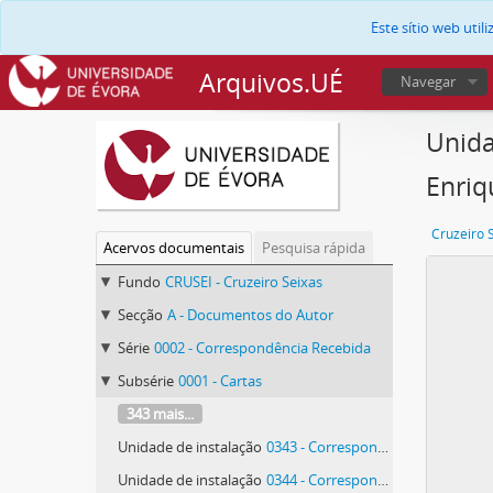
Este sítio web uti
Arquivos.UÉ
Navegar
Unida
Enriq
Cruzeiro 
Acervos documentais
Pesquisa rápida
Fundo
CRUSEI - Cruzeiro Seixas
Secção
A - Documentos do Autor
Série
0002 - Correspondência Recebida
Subsérie
0001 - Cartas
343 mais...
Unidade de instalação
0343 - Correspondência de Manolo R. Mateos e Pedro Enrique Polo Soltero
Unidade de instalação
0344 - Correspondência de Manolo R. Mateos e Pedro Enrique Polo Soltero