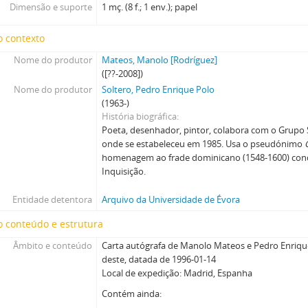
Dimensão e suporte
1 mç. (8 f.; 1 env.); papel
o contexto
Nome do produtor
Mateos, Manolo [Rodríguez]
([??-2008])
Nome do produtor
Soltero, Pedro Enrique Polo
(1963-)
História biográfica
Poeta, desenhador, pintor, colabora com o Grupo S
onde se estabeleceu em 1985. Usa o pseudónimo
homenagem ao frade dominicano (1548-1600) cond
Inquisição.
Entidade detentora
Arquivo da Universidade de Évora
 conteúdo e estrutura
Âmbito e conteúdo
Carta autógrafa de Manolo Mateos e Pedro Enriq
deste, datada de 1996-01-14
Local de expedição: Madrid, Espanha
Contém ainda: