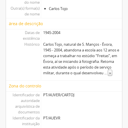
do nome
Outra(s) forma(s)
Carlos Tojo
de nome
área de descrição
Datas de
1945-2004
existência
Histórico
Carlos Tojo, natural de S. Manços - Évora,
1945 - 2004, abandona a escola aos 12 anos e
começa a trabalhar no estúdio “Freitas”, em
Évora, aí se iniciando à fotografia. Retoma
esta atividade após o período de serviço
militar, durante o qual desenvolveu
...
»
Zona do controlo
Identificador de
PT/AUVER/CARTOJ
autoridade
arquivística de
documentos
Identificador da
PT/AUEVR
instituição