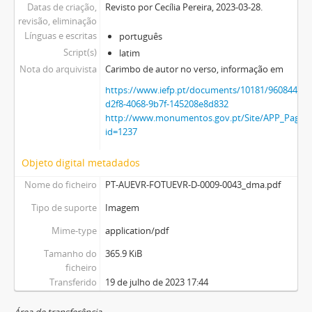
Datas de criação,
Revisto por Cecília Pereira, 2023-03-28.
revisão, eliminação
Línguas e escritas
português
Script(s)
latim
Nota do arquivista
Carimbo de autor no verso, informação em
https://www.iefp.pt/documents/10181/9608447
d2f8-4068-9b7f-145208e8d832
http://www.monumentos.gov.pt/Site/APP_PagesU
id=1237
Objeto digital metadados
Nome do ficheiro
PT-AUEVR-FOTUEVR-D-0009-0043_dma.pdf
Tipo de suporte
Imagem
Mime-type
application/pdf
Tamanho do
365.9 KiB
ficheiro
Transferido
19 de julho de 2023 17:44
Área de transferência