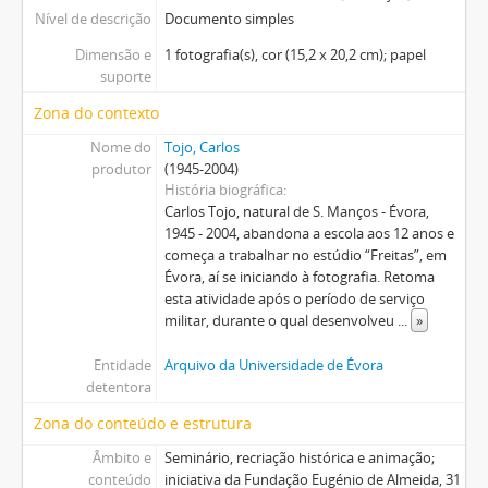
Nível de descrição
Documento simples
Dimensão e
1 fotografia(s), cor (15,2 x 20,2 cm); papel
suporte
Zona do contexto
Nome do
Tojo, Carlos
produtor
(1945-2004)
História biográfica
Carlos Tojo, natural de S. Manços - Évora,
1945 - 2004, abandona a escola aos 12 anos e
começa a trabalhar no estúdio “Freitas”, em
Évora, aí se iniciando à fotografia. Retoma
esta atividade após o período de serviço
militar, durante o qual desenvolveu
...
»
Entidade
Arquivo da Universidade de Évora
detentora
Zona do conteúdo e estrutura
Âmbito e
Seminário, recriação histórica e animação;
conteúdo
iniciativa da Fundação Eugénio de Almeida, 31