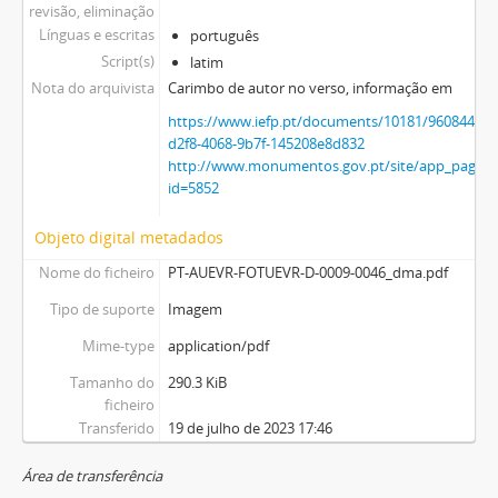
revisão, eliminação
Línguas e escritas
português
Script(s)
latim
Nota do arquivista
Carimbo de autor no verso, informação em
https://www.iefp.pt/documents/10181/9608447
d2f8-4068-9b7f-145208e8d832
http://www.monumentos.gov.pt/site/app_pagesu
id=5852
Objeto digital metadados
Nome do ficheiro
PT-AUEVR-FOTUEVR-D-0009-0046_dma.pdf
Tipo de suporte
Imagem
Mime-type
application/pdf
Tamanho do
290.3 KiB
ficheiro
Transferido
19 de julho de 2023 17:46
Área de transferência