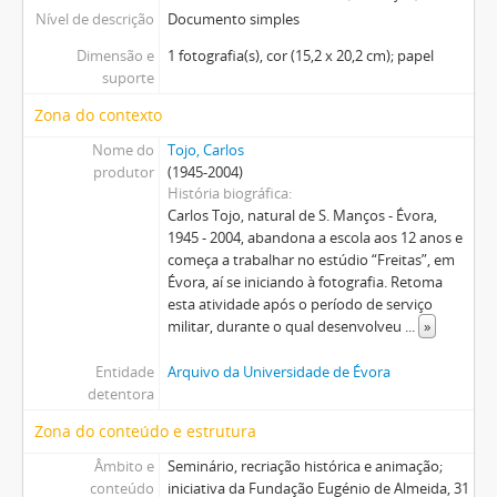
Nível de descrição
Documento simples
Dimensão e
1 fotografia(s), cor (15,2 x 20,2 cm); papel
suporte
Zona do contexto
Nome do
Tojo, Carlos
produtor
(1945-2004)
História biográfica
Carlos Tojo, natural de S. Manços - Évora,
1945 - 2004, abandona a escola aos 12 anos e
começa a trabalhar no estúdio “Freitas”, em
Évora, aí se iniciando à fotografia. Retoma
esta atividade após o período de serviço
militar, durante o qual desenvolveu
...
»
Entidade
Arquivo da Universidade de Évora
detentora
Zona do conteúdo e estrutura
Âmbito e
Seminário, recriação histórica e animação;
conteúdo
iniciativa da Fundação Eugénio de Almeida, 31