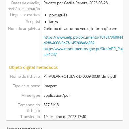
Datas de criação,
Revisto por Cecília Pereira, 2023-03-28.
revisão, eliminação
Línguas e escritas
português
Script(s)
latim
Nota do arquivista
Carimbo de autor no verso, informação em
https://www.iefp.pt/documents/10181/9608447
d2f8-4068-9b7f-145208e8d832
http://www.monumentos.gov.pt/Site/APP_PagesU
id=1237
Objeto digital metadados
Nome do ficheiro
PT-AUEVR-FOTUEVR-D-0009-0039_dma.pdf
Tipo de suporte
Imagem
Mime-type
application/pdf
Tamanho do
327.5 KiB
ficheiro
Transferido
19 de julho de 2023 17:40
Área de transferência