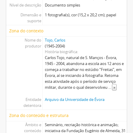
Nível de descrição
Documento simples
Dimensão e
1 fotografia(s), cor (15,2 x 20,2 cm); papel
suporte
Zona do contexto
Nome do
Tojo, Carlos
produtor
(1945-2004)
História biográfica
Carlos Tojo, natural de S. Manços - Évora,
1945 - 2004, abandona a escola aos 12 anos e
começa a trabalhar no estúdio “Freitas”, em
Évora, aí se iniciando à fotografia. Retoma
esta atividade após o período de serviço
militar, durante o qual desenvolveu
...
»
Entidade
Arquivo da Universidade de Évora
detentora
Zona do conteúdo e estrutura
Âmbito e
Seminário, recriação histórica e animação;
conteúdo
iniciativa da Fundação Eugénio de Almeida, 31